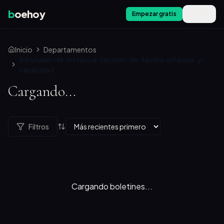
b
oehoy
Empezar gratis
Menú
Inicio
Departamentos
tribunales-de-instancia-sección-de-familia-infancia-y-
capacidad
Cargando...
Filtros
Cargando boletines...