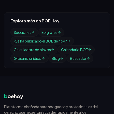
Explora más en BOE Hoy
Secciones
Epígrafes
¿Se ha publicado el BOE de hoy?
Calculadora de plazos
Calendario BOE
Glosario jurídico
Blog
Buscador
b
oehoy
Plataforma diseñada para abogados y profesionales del
derecho que necesitan acceder rápidamente a los