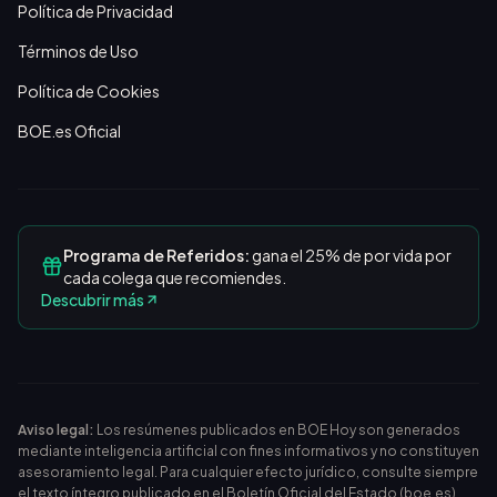
Política de Privacidad
Términos de Uso
Política de Cookies
BOE.es Oficial
Programa de Referidos:
gana el 25% de por vida por
cada colega que recomiendes.
Descubrir más
Aviso legal:
Los resúmenes publicados en BOE Hoy son generados
mediante inteligencia artificial con fines informativos y no constituyen
asesoramiento legal. Para cualquier efecto jurídico, consulte siempre
el texto íntegro publicado en el
Boletín Oficial del Estado (boe.es)
.