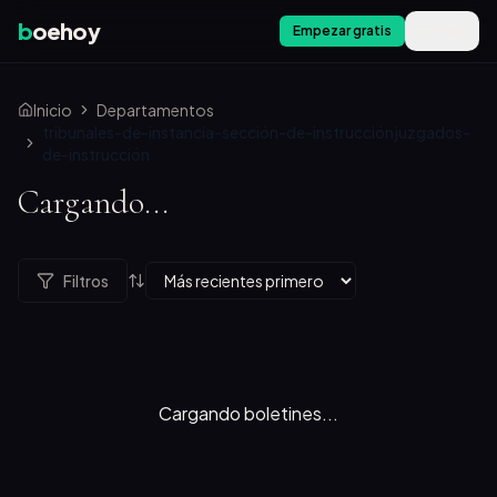
b
oehoy
Empezar gratis
Menú
Inicio
Departamentos
tribunales-de-instancia-sección-de-instrucciónjuzgados-
de-instrucción
Cargando...
Filtros
Cargando boletines...