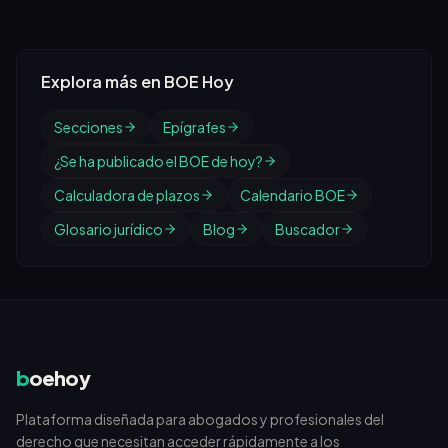
Explora más en BOE Hoy
Secciones
Epígrafes
¿Se ha publicado el BOE de hoy?
Calculadora de plazos
Calendario BOE
Glosario jurídico
Blog
Buscador
b
oehoy
Plataforma diseñada para abogados y profesionales del
derecho que necesitan acceder rápidamente a los