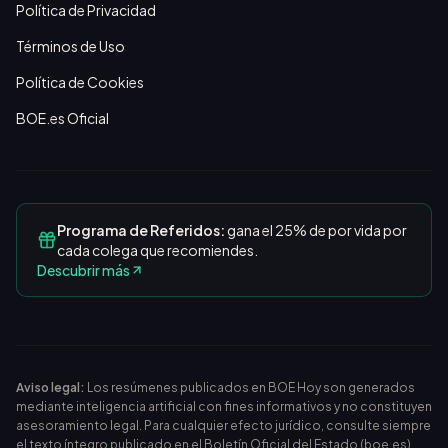
Política de Privacidad
Términos de Uso
Política de Cookies
BOE.es Oficial
Programa de Referidos:
gana el 25% de por vida por
cada colega que recomiendes.
Descubrir más
Aviso legal:
Los resúmenes publicados en BOE Hoy son generados
mediante inteligencia artificial con fines informativos y no constituyen
asesoramiento legal. Para cualquier efecto jurídico, consulte siempre
el texto íntegro publicado en el
Boletín Oficial del Estado (boe.es)
.