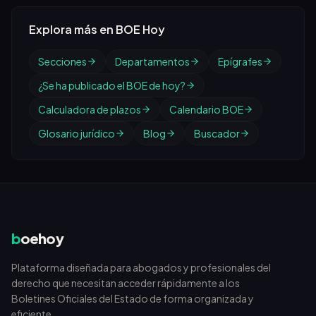
Explora más en BOE Hoy
Secciones
Departamentos
Epígrafes
¿Se ha publicado el BOE de hoy?
Calculadora de plazos
Calendario BOE
Glosario jurídico
Blog
Buscador
b
oehoy
Plataforma diseñada para abogados y profesionales del
derecho que necesitan acceder rápidamente a los
Boletines Oficiales del Estado de forma organizada y
eficiente.