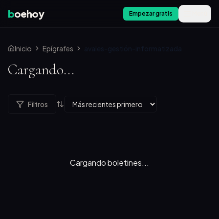
b
oehoy
Empezar gratis
Menú
Inicio
Epígrafes
avales-gestión-informatizada
Cargando...
Filtros
Cargando boletines...