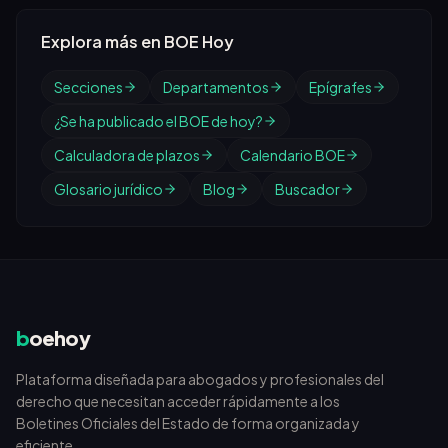
Explora más en BOE Hoy
Secciones
Departamentos
Epígrafes
¿Se ha publicado el BOE de hoy?
Calculadora de plazos
Calendario BOE
Glosario jurídico
Blog
Buscador
b
oehoy
Plataforma diseñada para abogados y profesionales del
derecho que necesitan acceder rápidamente a los
Boletines Oficiales del Estado de forma organizada y
eficiente.