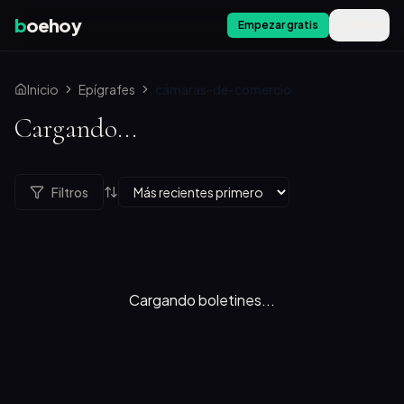
b
oehoy
Empezar gratis
Menú
Inicio
Epígrafes
cámaras-de-comercio
Cargando...
Filtros
Cargando boletines...