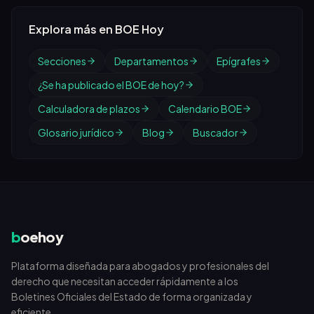
Explora más en BOE Hoy
Secciones
Departamentos
Epígrafes
¿Se ha publicado el BOE de hoy?
Calculadora de plazos
Calendario BOE
Glosario jurídico
Blog
Buscador
b
oehoy
Plataforma diseñada para abogados y profesionales del
derecho que necesitan acceder rápidamente a los
Boletines Oficiales del Estado de forma organizada y
eficiente.