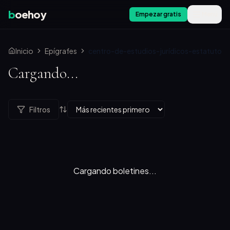
b
oehoy
Empezar gratis
Menú
Inicio
Epígrafes
centro-de-estudios-jurídicos-estatuto
Cargando...
Filtros
Cargando boletines...