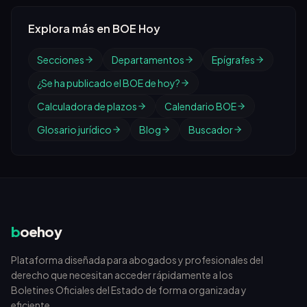
Explora más en BOE Hoy
Secciones
Departamentos
Epígrafes
¿Se ha publicado el BOE de hoy?
Calculadora de plazos
Calendario BOE
Glosario jurídico
Blog
Buscador
b
oehoy
Plataforma diseñada para abogados y profesionales del
derecho que necesitan acceder rápidamente a los
Boletines Oficiales del Estado de forma organizada y
eficiente.