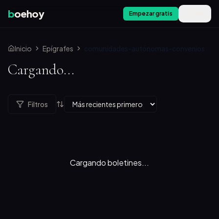
b
oehoy
Empezar gratis
Menú
Inicio
Epígrafes
comunidades-autónomas-convenios
Cargando...
Filtros
Cargando boletines...