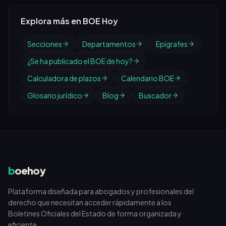
Explora más en BOE Hoy
Secciones
Departamentos
Epígrafes
¿Se ha publicado el BOE de hoy?
Calculadora de plazos
Calendario BOE
Glosario jurídico
Blog
Buscador
b
oehoy
Plataforma diseñada para abogados y profesionales del
derecho que necesitan acceder rápidamente a los
Boletines Oficiales del Estado de forma organizada y
eficiente.