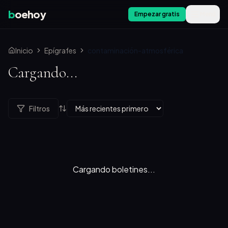
b
oehoy
Empezar gratis
Menú
Inicio
Epígrafes
contaminación-atmosférica
Cargando...
Filtros
Cargando boletines...