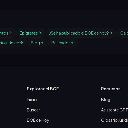
ntos
Epígrafes
¿Se ha publicado el BOE de hoy?
Cal
io jurídico
Blog
Buscador
Explorar el BOE
Recursos
Inicio
Blog
Buscar
Asistente GPT
BOE de Hoy
Glosario Juríd