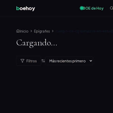
b
oehoy
BOE de Hoy
Inicio
Epígrafes
cuerpo-de-diplomados-en-estadí
Cargando...
Filtros