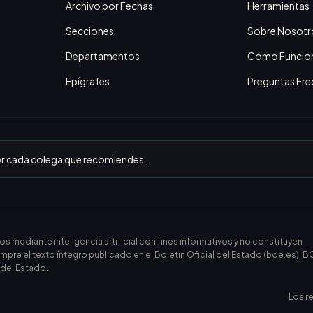
Archivo por Fechas
Herramientas
Secciones
Sobre Nosotr
Departamentos
Cómo Funcio
Epígrafes
Preguntas Fre
or cada colega que recomiendes.
ediante inteligencia artificial con fines informativos y no constituyen
empre el texto íntegro publicado en el
Boletín Oficial del Estado (boe.es)
. B
l del Estado.
Los r