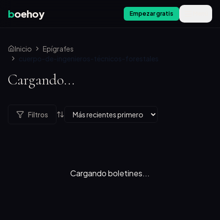
b
oehoy
Empezar gratis
Menú
Inicio
Epígrafes
cuerpo-de-ingenieros-técnicos-forestales
Cargando...
Filtros
Cargando boletines...