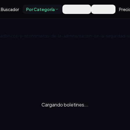
Buscador
Por Categoría
Recursos
Alertas
Preci
adísticos-y-economistas-de-la-administración-de-la-seguridad-so
Cargando boletines...