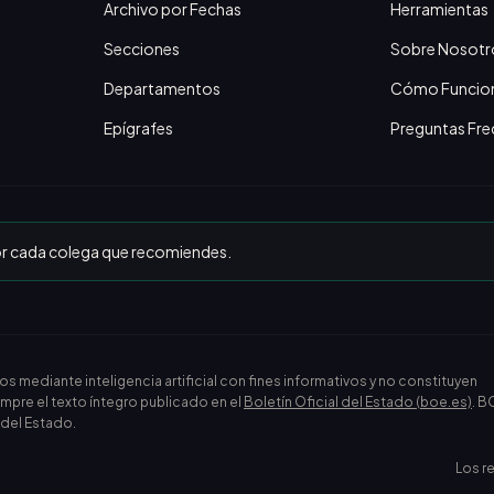
Archivo por Fechas
Herramientas
Secciones
Sobre Nosotr
Departamentos
Cómo Funcio
Epígrafes
Preguntas Fre
or cada colega que recomiendes.
ediante inteligencia artificial con fines informativos y no constituyen
empre el texto íntegro publicado en el
Boletín Oficial del Estado (boe.es)
. B
l del Estado.
Los r