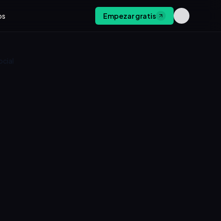
os
Empezar gratis
cial