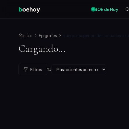
b
oehoy
BOE de Hoy
Inicio
Epígrafes
cuerpo-superior-de-actuarios-est
Cargando...
Filtros