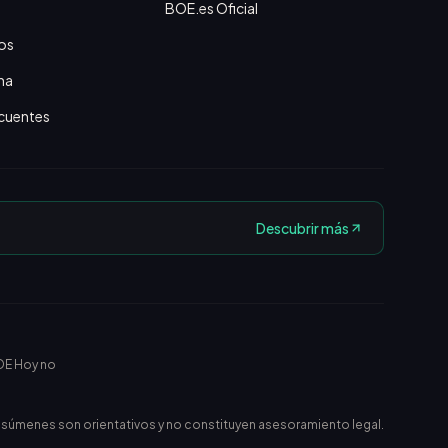
BOE.es Oficial
os
na
cuentes
Descubrir más
OE Hoy no
esúmenes son orientativos y no constituyen asesoramiento legal.