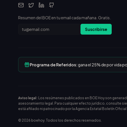
Resumen del BOE en tu email cada mañana. Gratis.
Email
Suscribirse
Programa de Referidos:
gana el 25% de por vida p
Aviso legal:
Los resúmenes publicados en BOE Hoy son generados m
asesoramiento legal. Para cualquier efecto jurídico, consulte si
está afiliado ni patrocinado por la Agencia Estatal Boletín Oficia
©
2026
boehoy. Todos los derechos reservados.