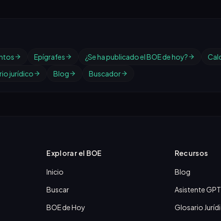
ntos
Epígrafes
¿Se ha publicado el BOE de hoy?
Cal
io jurídico
Blog
Buscador
Explorar el BOE
Recursos
Inicio
Blog
Buscar
Asistente GPT
BOE de Hoy
Glosario Juríd