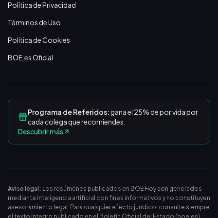
Política de Privacidad
Términos de Uso
Política de Cookies
BOE.es Oficial
Programa de Referidos:
gana el 25% de por vida por
cada colega que recomiendes.
Descubrir más
Aviso legal:
Los resúmenes publicados en BOE Hoy son generados
mediante inteligencia artificial con fines informativos y no constituyen
asesoramiento legal. Para cualquier efecto jurídico, consulte siempre
el texto íntegro publicado en el
Boletín Oficial del Estado (boe.es)
.