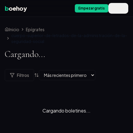
b
oehoy
Empezar gratis
Menú
Inicio
Epígrafes
cuerpo-superior-de-letrados-de-la-administración-de-la-
seguridad-social
Cargando...
Filtros
Cargando boletines...