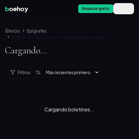
b
oehoy
Empezar gratis
Menú
Inicio
Epígrafes
empresas-de-transformación-agraria-tarifas
Cargando...
Filtros
Cargando boletines...