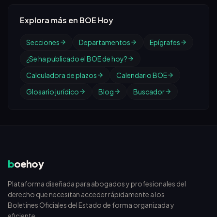
Explora más en BOE Hoy
Secciones
Departamentos
Epígrafes
¿Se ha publicado el BOE de hoy?
Calculadora de plazos
Calendario BOE
Glosario jurídico
Blog
Buscador
b
oehoy
Plataforma diseñada para abogados y profesionales del
derecho que necesitan acceder rápidamente a los
Boletines Oficiales del Estado de forma organizada y
eficiente.