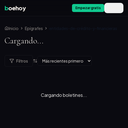
b
oehoy
Empezar gratis
Menú
Inicio
Epígrafes
entidades-de-crédito-y-financieras
Cargando...
Filtros
Cargando boletines...