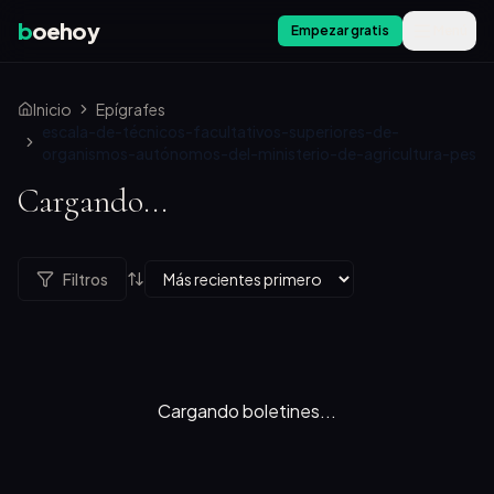
b
oehoy
Empezar gratis
Menú
Inicio
Epígrafes
escala-de-técnicos-facultativos-superiores-de-
organismos-autónomos-del-ministerio-de-agricultura-pes
Cargando...
Filtros
Cargando boletines...