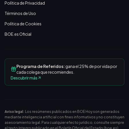
Política de Privacidad
Términos de Uso
Política de Cookies
BOE.es Oficial
Programa de Referidos:
gana el 25% de por vida por
cada colega que recomiendes.
Descubrir más
Aviso legal:
Los resúmenes publicados en BOE Hoy son generados
mediante inteligencia artificial con fines informativos y no constituyen
asesoramiento legal. Para cualquier efecto jurídico, consulte siempre
el texto íntegro publicado en el
Boletín Oficial del Estado (boe.es)
.