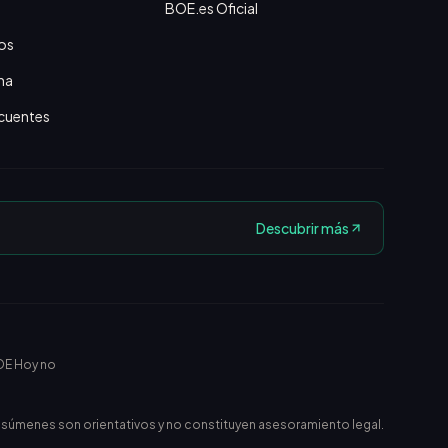
BOE.es Oficial
os
na
cuentes
Descubrir más
OE Hoy no
esúmenes son orientativos y no constituyen asesoramiento legal.