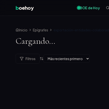
b
oehoy
BOE de Hoy
Inicio
Epígrafes
exportación-entidades-colaborad
Cargando...
Filtros