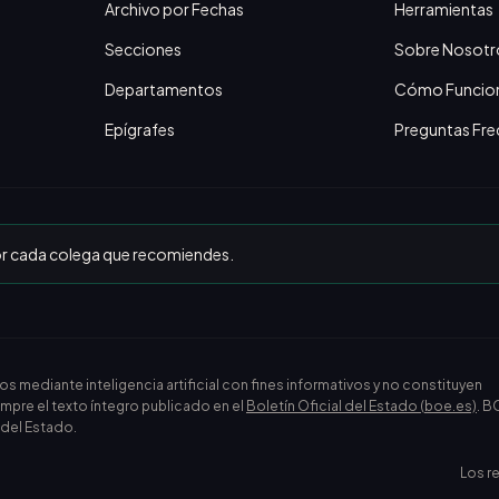
Archivo por Fechas
Herramientas
Secciones
Sobre Nosotr
Departamentos
Cómo Funcio
Epígrafes
Preguntas Fre
or cada colega que recomiendes.
ediante inteligencia artificial con fines informativos y no constituyen
empre el texto íntegro publicado en el
Boletín Oficial del Estado (boe.es)
. B
l del Estado.
Los r