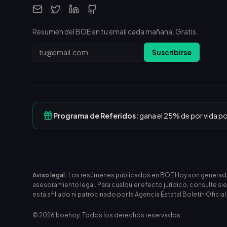
Resumen del BOE en tu email cada mañana. Gratis.
Email
Suscribirse
Programa de Referidos:
gana el 25% de por vida p
Aviso legal:
Los resúmenes publicados en BOE Hoy son generados m
asesoramiento legal. Para cualquier efecto jurídico, consulte si
está afiliado ni patrocinado por la Agencia Estatal Boletín Oficia
©
2026
boehoy. Todos los derechos reservados.