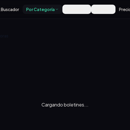
Buscador
Por Categoría
Recursos
Alertas
Preci
oras
Cargando boletines...