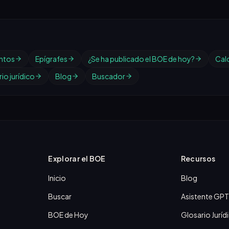
ntos
Epígrafes
¿Se ha publicado el BOE de hoy?
Cal
io jurídico
Blog
Buscador
Explorar el BOE
Recursos
Inicio
Blog
Buscar
Asistente GPT
BOE de Hoy
Glosario Juríd