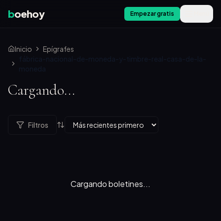
b
oehoy
Empezar gratis
Menú
Inicio
Epígrafes
fábrica-nacional-de-moneda-y-timbre-real-casa-de-la-
moneda
Cargando...
Filtros
Cargando boletines...