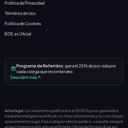
Política de Privacidad
Términos de Uso
Política de Cookies
BOE.es Oficial
Programa de Referidos:
gana el 25% de por vida por
cada colega que recomiendes.
Descubrir más
Aviso legal:
Los resúmenes publicados en BOE Hoy son generados
mediante inteligencia artificial con fines informativos y no constituyen
asesoramiento legal. Para cualquier efecto jurídico, consulte siempre
el texto íntegro publicado en el
Boletín Oficial del Estado (boe.es)
.