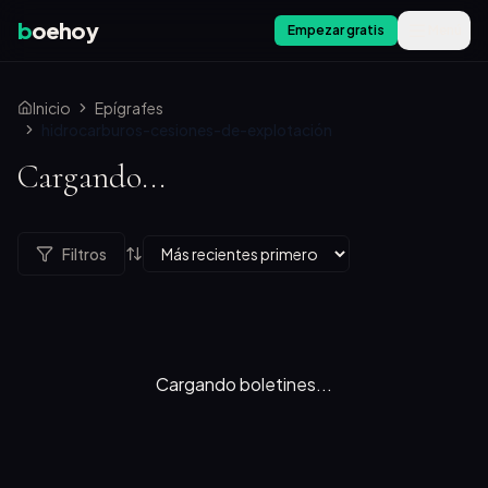
b
oehoy
Empezar gratis
Menú
Inicio
Epígrafes
hidrocarburos-cesiones-de-explotación
Cargando...
Filtros
Cargando boletines...