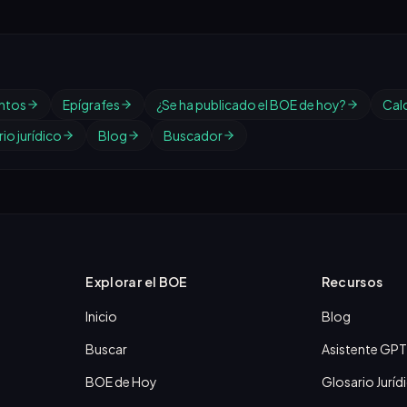
ntos
Epígrafes
¿Se ha publicado el BOE de hoy?
Cal
io jurídico
Blog
Buscador
Explorar el BOE
Recursos
Inicio
Blog
Buscar
Asistente GPT
BOE de Hoy
Glosario Juríd