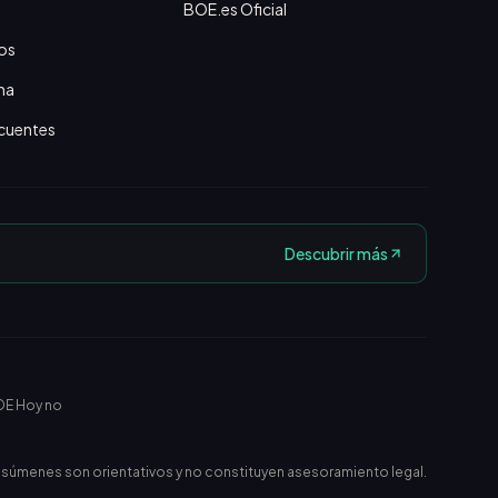
BOE.es Oficial
os
na
cuentes
Descubrir más
OE Hoy no
esúmenes son orientativos y no constituyen asesoramiento legal.