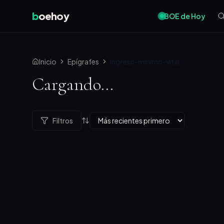
b
oehoy
BOE de Hoy
Inicio
Epígrafes
ingreso-mínimo-vital
Cargando...
Filtros