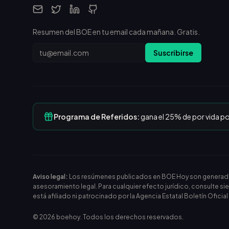
Resumen del BOE en tu email cada mañana. Gratis.
Email
Suscribirse
Programa de Referidos:
gana el 25% de por vida p
Aviso legal:
Los resúmenes publicados en BOE Hoy son generados m
asesoramiento legal. Para cualquier efecto jurídico, consulte si
está afiliado ni patrocinado por la Agencia Estatal Boletín Oficia
©
2026
boehoy. Todos los derechos reservados.