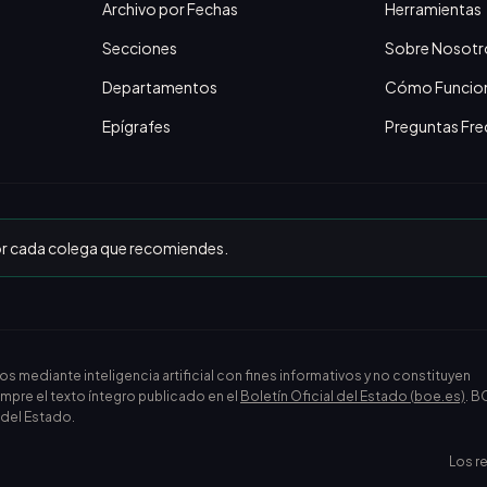
Archivo por Fechas
Herramientas
Secciones
Sobre Nosotr
Departamentos
Cómo Funcio
Epígrafes
Preguntas Fre
or cada colega que recomiendes.
ediante inteligencia artificial con fines informativos y no constituyen
empre el texto íntegro publicado en el
Boletín Oficial del Estado (boe.es)
. B
l del Estado.
Los r