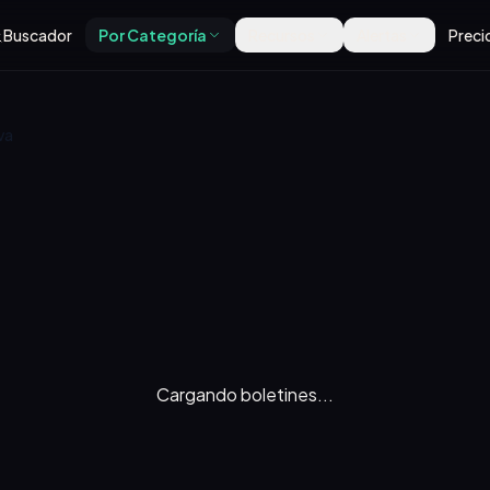
Buscador
Por Categoría
Recursos
Alertas
Preci
va
Cargando boletines...