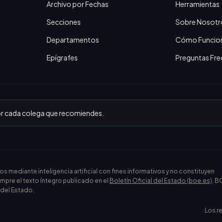
Archivo por Fechas
Herramientas
Secciones
Sobre Nosotr
Departamentos
Cómo Funcio
Epígrafes
Preguntas Fre
or cada colega que recomiendes.
ediante inteligencia artificial con fines informativos y no constituyen
empre el texto íntegro publicado en el
Boletín Oficial del Estado (boe.es)
. B
l del Estado.
Los r