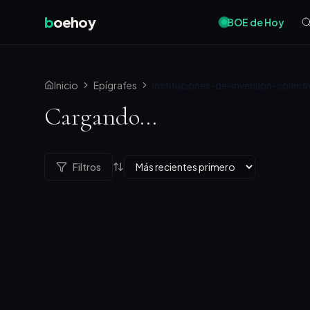
b
oehoy
BOE de Hoy
Inicio
Epígrafes
instituciones-de-inversión-colecti
Cargando...
Filtros