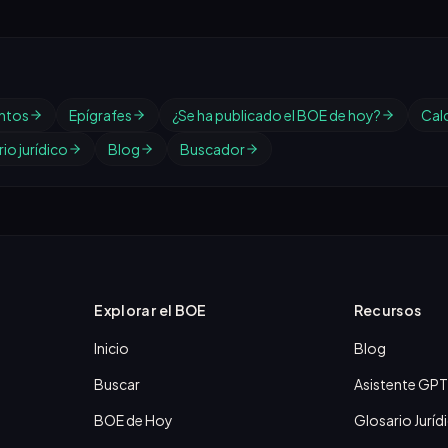
ntos
Epígrafes
¿Se ha publicado el BOE de hoy?
Cal
io jurídico
Blog
Buscador
Explorar el BOE
Recursos
Inicio
Blog
Buscar
Asistente GPT
BOE de Hoy
Glosario Juríd