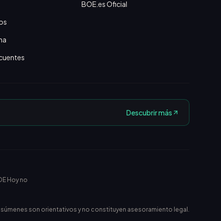
BOE.es Oficial
os
na
cuentes
Descubrir más
OE Hoy no
esúmenes son orientativos y no constituyen asesoramiento legal.