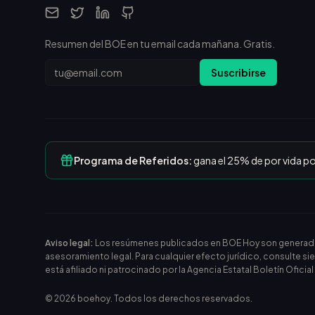
Resumen del BOE en tu email cada mañana. Gratis.
Email
Suscribirse
Programa de Referidos:
gana el 25% de por vida p
Aviso legal:
Los resúmenes publicados en BOE Hoy son generados m
asesoramiento legal. Para cualquier efecto jurídico, consulte si
está afiliado ni patrocinado por la Agencia Estatal Boletín Oficia
©
2026
boehoy. Todos los derechos reservados.