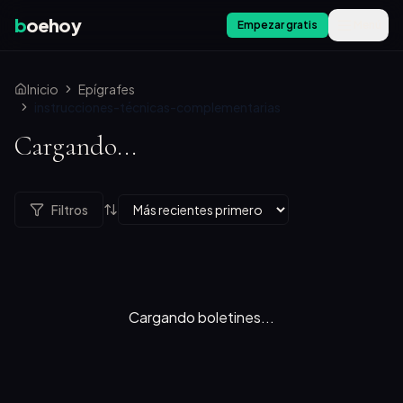
b
oehoy
Empezar gratis
Menú
Inicio
Epígrafes
instrucciones-técnicas-complementarias
Cargando...
Filtros
Cargando boletines...