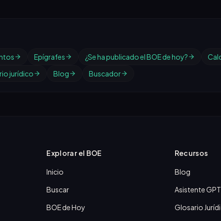
ntos
Epígrafes
¿Se ha publicado el BOE de hoy?
Cal
io jurídico
Blog
Buscador
Explorar el BOE
Recursos
Inicio
Blog
Buscar
Asistente GPT
BOE de Hoy
Glosario Juríd