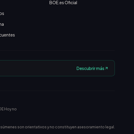
BOE.es Oficial
os
na
cuentes
Descubrir más
OE Hoy no
esúmenes son orientativos y no constituyen asesoramiento legal.