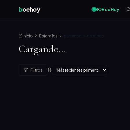
b
oehoy
BOE de Hoy
Inicio
Epígrafes
patrimonio-histórico
Cargando...
Filtros