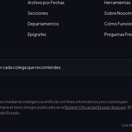
Archivo por Fechas
Herramientas
Secciones
Sobre Nosotr
Departamentos
Cómo Funcio
Epígrafes
Preguntas Fre
or cada colega que recomiendes.
ediante inteligencia artificial con fines informativos y no constituyen
empre el texto íntegro publicado en el
Boletín Oficial del Estado (boe.es)
. B
l del Estado.
Los r