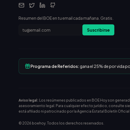
Resumen del BOE en tu email cada mañana. Gratis.
Email
Suscribirse
Programa de Referidos:
gana el 25% de por vida p
Aviso legal:
Los resúmenes publicados en BOE Hoy son generados m
asesoramiento legal. Para cualquier efecto jurídico, consulte si
está afiliado ni patrocinado por la Agencia Estatal Boletín Oficia
©
2026
boehoy. Todos los derechos reservados.