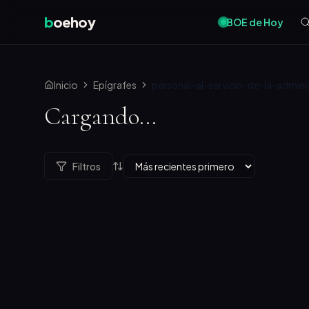
b
oehoy
BOE de Hoy
Inicio
Epígrafes
personal-al-servicio-de-la-admin
Cargando...
Filtros