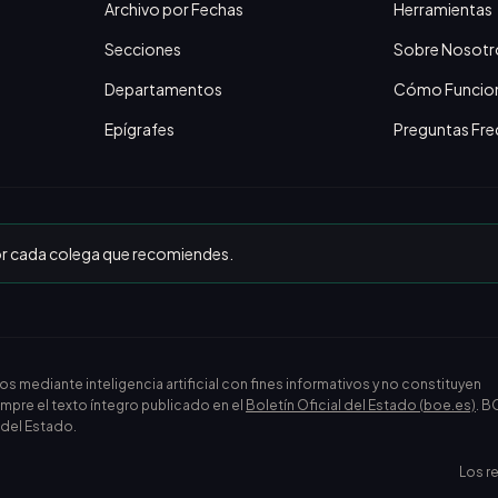
Archivo por Fechas
Herramientas
Secciones
Sobre Nosotr
Departamentos
Cómo Funcio
Epígrafes
Preguntas Fre
or cada colega que recomiendes.
ediante inteligencia artificial con fines informativos y no constituyen
empre el texto íntegro publicado en el
Boletín Oficial del Estado (boe.es)
. B
l del Estado.
Los r