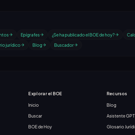
ntos
Epígrafes
¿Se ha publicado el BOE de hoy?
Cal
io jurídico
Blog
Buscador
Explorar el BOE
Recursos
Inicio
Blog
Buscar
Asistente GPT
BOE de Hoy
Glosario Juríd