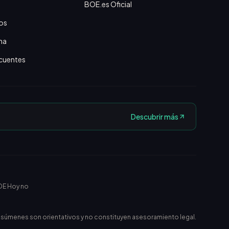
BOE.es Oficial
os
na
cuentes
Descubrir más
OE Hoy no
esúmenes son orientativos y no constituyen asesoramiento legal.