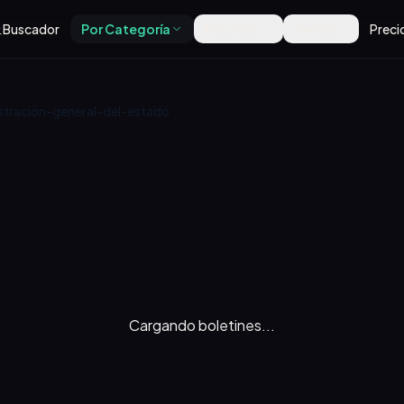
Buscador
Por Categoría
Recursos
Alertas
Preci
istración-general-del-estado
Cargando boletines...