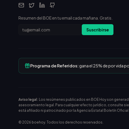
Resumen del BOE en tu email cada mañana. Gratis.
Email
Suscribirse
Programa de Referidos:
gana el 25% de por vida p
Aviso legal:
Los resúmenes publicados en BOE Hoy son generados m
asesoramiento legal. Para cualquier efecto jurídico, consulte si
está afiliado ni patrocinado por la Agencia Estatal Boletín Oficia
©
2026
boehoy. Todos los derechos reservados.