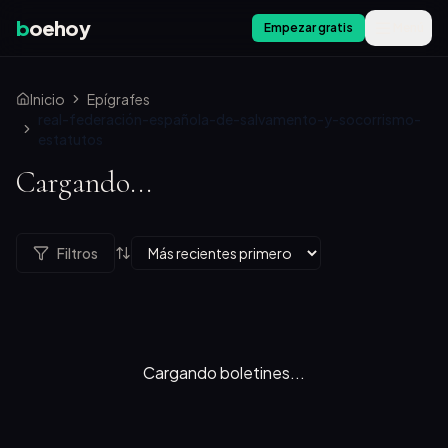
b
oehoy
Empezar gratis
Menú
Inicio
Epígrafes
real-federación-española-de-salvamento-y-socorrismo-
estatutos
Cargando...
Filtros
Cargando boletines...