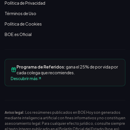
Política de Privacidad
Términos de Uso
Política de Cookies
BOE.es Oficial
Programa de Referidos:
gana el 25% de por vida por
cada colega que recomiendes.
Descubrir más
Aviso legal:
Los resúmenes publicados en BOE Hoy son generados
mediante inteligencia artificial con fines informativos y no constituyen
asesoramiento legal. Para cualquier efecto jurídico, consulte siempre
el texto íntegro publicado en el
Boletín Oficial del Estado (boe.es)
.