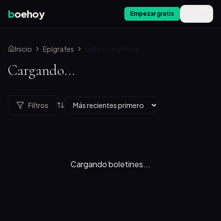
b
oehoy
Empezar gratis
Menú
Inicio
Epígrafes
tráfico-marítimo
Cargando...
Filtros
Cargando boletines...