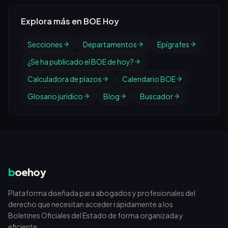
Explora más en BOE Hoy
Secciones
Departamentos
Epígrafes
¿Se ha publicado el BOE de hoy?
Calculadora de plazos
Calendario BOE
Glosario jurídico
Blog
Buscador
b
oehoy
Plataforma diseñada para abogados y profesionales del
derecho que necesitan acceder rápidamente a los
Boletines Oficiales del Estado de forma organizada y
eficiente.