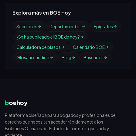
Explora más en BOE Hoy
Secciones
Departamentos
Epígrafes
¿Se ha publicado el BOE de hoy?
Calculadora de plazos
Calendario BOE
Glosario jurídico
Blog
Buscador
b
oehoy
Plataforma diseñada para abogados y profesionales del
derecho que necesitan acceder rápidamente a los
Boletines Oficiales del Estado de forma organizada y
eficiente.