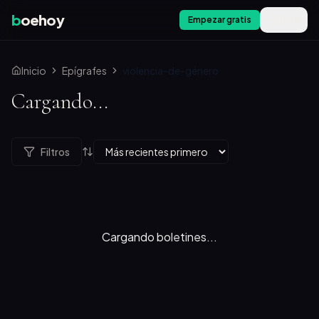
b
oehoy
Empezar gratis
Menú
Inicio
Epígrafes
violencia-de-género
Cargando...
Filtros
Cargando boletines...