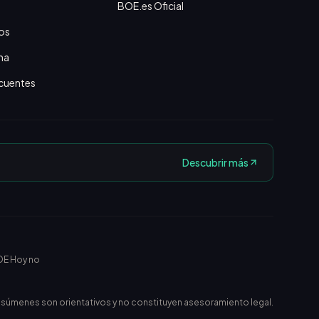
BOE.es Oficial
os
na
cuentes
Descubrir más
OE Hoy no
esúmenes son orientativos y no constituyen asesoramiento legal.