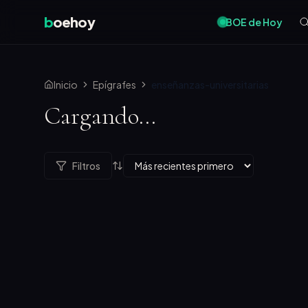
b
oehoy
BOE de Hoy
Inicio
Epígrafes
enseñanzas-universitarias
Cargando...
Filtros