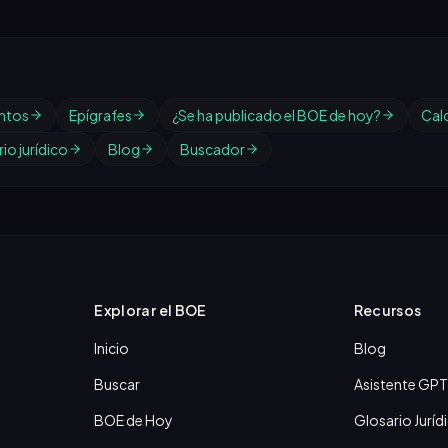
ntos
Epígrafes
¿Se ha publicado el BOE de hoy?
Cal
io jurídico
Blog
Buscador
Explorar el BOE
Recursos
Inicio
Blog
Buscar
Asistente GPT
BOE de Hoy
Glosario Juríd