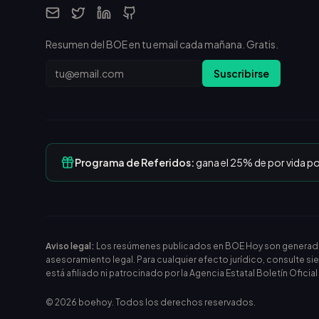
Resumen del BOE en tu email cada mañana. Gratis.
Email
Suscribirse
Programa de Referidos:
gana el 25% de por vida p
Aviso legal:
Los resúmenes publicados en BOE Hoy son generados m
asesoramiento legal. Para cualquier efecto jurídico, consulte si
está afiliado ni patrocinado por la Agencia Estatal Boletín Oficia
©
2026
boehoy. Todos los derechos reservados.