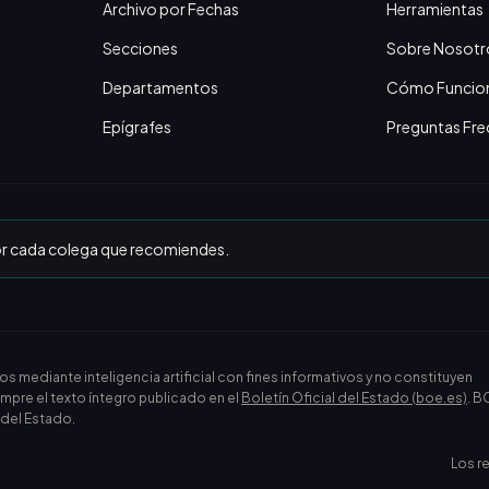
Archivo por Fechas
Herramientas
Secciones
Sobre Nosotr
Departamentos
Cómo Funcio
Epígrafes
Preguntas Fre
or cada colega que recomiendes.
ediante inteligencia artificial con fines informativos y no constituyen
empre el texto íntegro publicado en el
Boletín Oficial del Estado (boe.es)
. B
l del Estado.
Los r