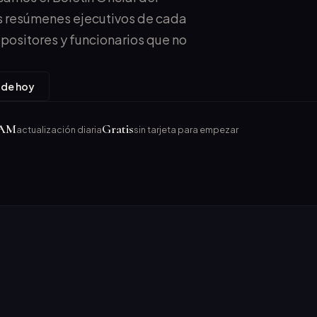
 resúmenes ejecutivos de cada
positores y funcionarios que no
 de hoy
 AM
Gratis
actualización diaria
sin tarjeta para empezar