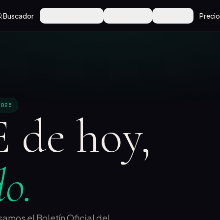
Buscador
Por Categoría
Recursos
Alertas
Preci
2026
 de hoy,
o.
amos el Boletín Oficial del