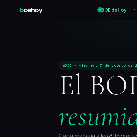
b
oehoy
BOE de Hoy
BOE · viernes, 7 de agosto de 
El BOE
resumid
Cada mañana a las 8:15 proces