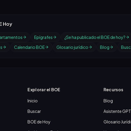
E Hoy
artamentos
Epígrafes
¿Se ha publicado el BOE de hoy?
os
Calendario BOE
Glosario jurídico
Blog
Busc
Explorar el BOE
Recursos
Inicio
Blog
Buscar
Asistente GPT
BOE de Hoy
Glosario Juríd