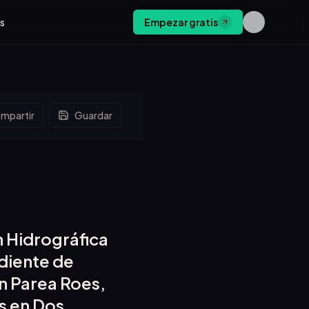
os
Empezar gratis
mpartir
Guardar
n Hidrográfica
diente de
n Parea Roes,
s en Dos