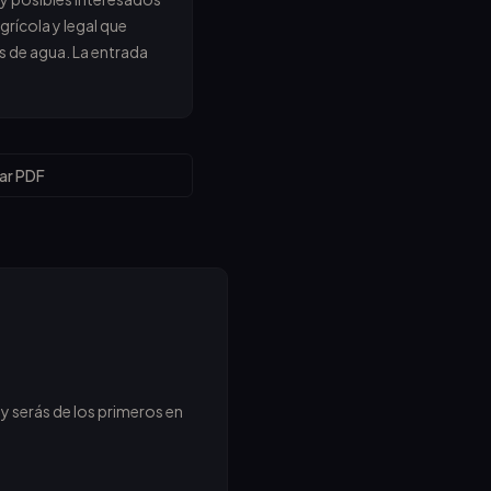
grícola y legal que
 de agua. La entrada
ar PDF
y serás de los primeros en