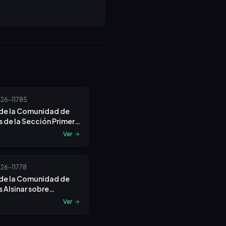
26-11785
de la Comunidad de
 de la Sección Primera
mas sobre
Ver
oria de Junta General
a.
26-11778
de la Comunidad de
 Alsinar sobre
oria de Junta General
Ver
a.