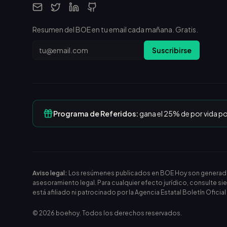
Resumen del BOE en tu email cada mañana. Gratis.
Email
Suscribirse
Programa de Referidos:
gana el 25% de por vida p
Aviso legal:
Los resúmenes publicados en BOE Hoy son generados m
asesoramiento legal. Para cualquier efecto jurídico, consulte si
está afiliado ni patrocinado por la Agencia Estatal Boletín Oficia
©
2026
boehoy. Todos los derechos reservados.