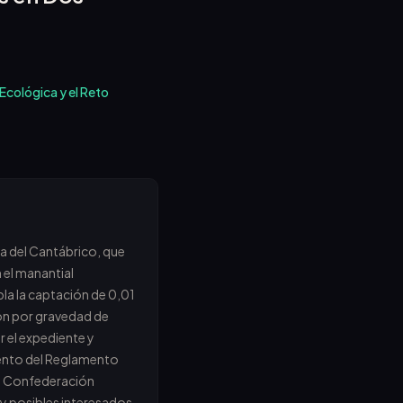
 Ecológica y el Reto
ca del Cantábrico, que
 el manantial
pla la captación de 0,01
ón por gravedad de
 el expediente y
miento del Reglamento
 la Confederación
s y posibles interesados