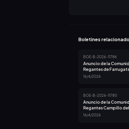
Boletines relacionad
BOE-B-2026-11786
Anuncio de la Comuni
Regantes de Farrugats
Convocatoria de Junt
16/4/2026
BOE-B-2026-11780
Anuncio de la Comuni
Regantes Campillo del
sobre Convocatoria de
16/4/2026