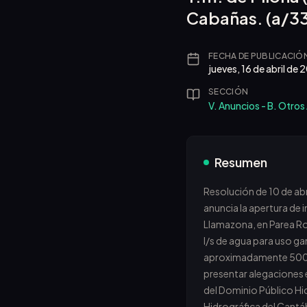
Cabañas. (a/3
FECHA DE PUBLICACIÓ
jueves, 16 de abril de
SECCIÓN
V. Anuncios - B. Otros
Resumen
Resolución de 10 de ab
anuncia la apertura de 
Llamazona, en Parea Roe
l/s de agua para uso g
aproximadamente 500 me
presentar alegaciones 
del Dominio Público Hid
Hidrográfica del Cantáb