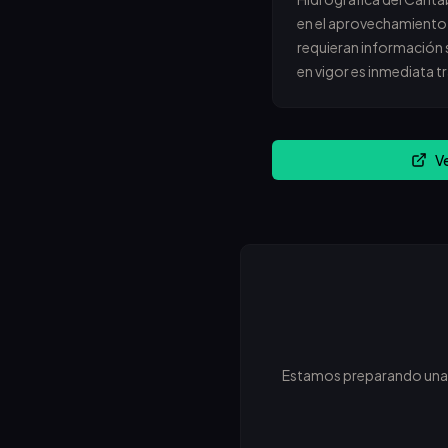
en el aprovechamiento d
requieran información 
en vigor es inmediata tr
V
Estamos preparando una ne