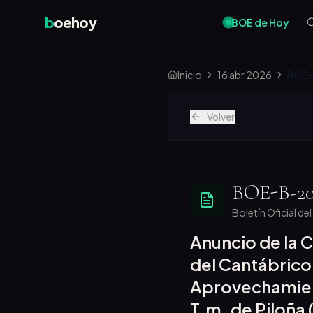
b
oehoy
BOE de Hoy
Inicio
16 abr 2026
BOE-
Volver
BOE-B-20
Boletín Oficial de
Anuncio de la 
del Cantábrico
Aprovechamient
T.m. de Piloña