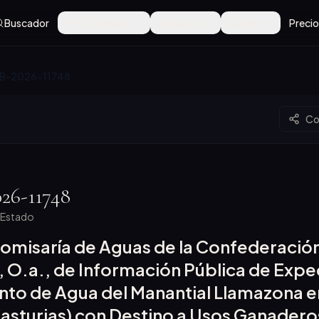
Buscador
Por Categoría
Recursos
Alertas
Preci
B-2026-11748
Co
26-11748
l Estado
Comisaría de Aguas de la Confederació
, O.a., de Información Pública de Expe
o de Agua del Manantial Llamazona e
 (asturias) con Destino a Usos Ganadero