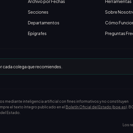
Archivo por Fechas
Herramientas
Secciones
Sobre Nosotr
Departamentos
Cómo Funcio
Epígrafes
Preguntas Fre
or cada colega que recomiendes.
ediante inteligencia artificial con fines informativos y no constituyen
empre el texto íntegro publicado en el
Boletín Oficial del Estado (boe.es)
. B
l del Estado.
Los r