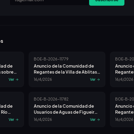
os
BOE-B-2026-11779
BOE-B-20
dad de
Anuncio de la Comunidad de
Anuncio 
 sobre
Regantes de la Villa de Ablitas
Regantes
a.
(navarra) sobre Convocatoria
de Maris
Ver
16/4/2026
Ver
16/4/2026
de Junta General Ordinaria.
Convocat
Ordinari
BOE-B-2026-11782
BOE-B-20
dad de
Anuncio de la Comunidad de
Anuncio 
 Río
Usuarios de Aguas de Figueiro
Regantes
 Junta.
sobre Convocatoria de Junta.
Convocat
Ver
16/4/2026
Ver
16/4/2026
Ordinari