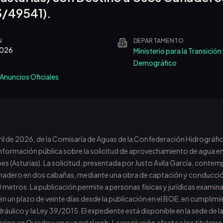
3/49541).
N
DEPARTAMENTO
 2026
Ministerio para la Transición
Demográfico
 Anuncios Oficiales
ril de 2026, de la Comisaría de Aguas de la Confederación Hidrográfi
información pública sobre la solicitud de aprovechamiento de agua en
s (Asturias). La solicitud, presentada por Justo Avila García, contem
anadero en dos cabañas, mediante una obra de captación y conducci
tros. La publicación permite a personas físicas y jurídicas examinar
en un plazo de veinte días desde la publicación en el BOE, en cumpli
ráulico y la Ley 39/2015. El expediente está disponible en la sede de
rico en Oviedo y en su portal web. La resolución afecta a los titulare