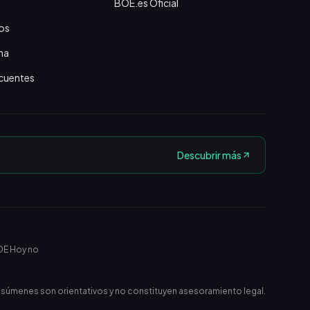
BOE.es Oficial
os
na
cuentes
Descubrir más
OE Hoy no
esúmenes son orientativos y no constituyen asesoramiento legal.