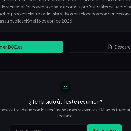
e recursos hídricos en la zona, así como a profesionales del sector a
sobre procedimientos administrativos relacionados con concesiones
as su publicación el 16 de abril de 2026.
er en BOE.es
Descarg
¿Te ha sido útil este resumen?
wsletter diaria con los resúmenes más relevantes. Déjanos tu email 
recibirla.
Email
Suscribirse