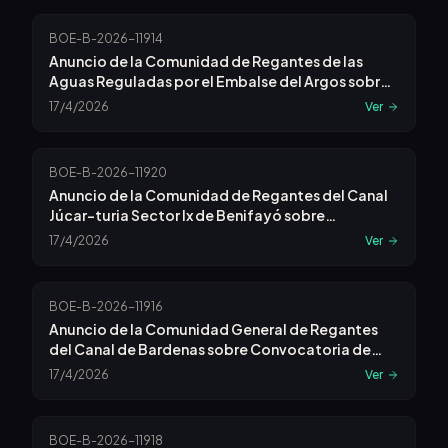
BOE-B-2026-11914
Anuncio de la Comunidad de Regantes de las
Aguas Reguladas por el Embalse del Argos sobre
Convocatoria de Junta General Ordinaria.
17/4/2026
Ver
Ampliación del Orden del Día.
BOE-B-2026-11920
Anuncio de la Comunidad de Regantes del Canal
Júcar-turia Sector Ix de Benifayó sobre
Convocatoria a Asamblea General Extraordinaria.
17/4/2026
Ver
BOE-B-2026-11916
Anuncio de la Comunidad General de Regantes
del Canal de Bardenas sobre Convocatoria de
Junta General Ordinaria.
17/4/2026
Ver
BOE-B-2026-11918