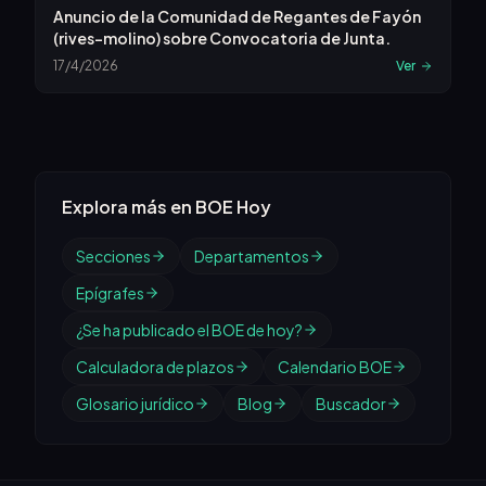
Anuncio de la Comunidad de Regantes de Fayón
(rives-molino) sobre Convocatoria de Junta.
17/4/2026
Ver
Explora más en BOE Hoy
Secciones
Departamentos
Epígrafes
¿Se ha publicado el BOE de hoy?
Calculadora de plazos
Calendario BOE
Glosario jurídico
Blog
Buscador