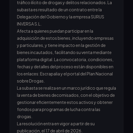
tráfico ilícito de drogas y delitos relacionados. La
subasta es resultado de un contrato entre la
Delegación del Gobierno y la empresa SURUS
INVERSA S.L.
Afecta a quienes puedan participar en la
adquisición de estos bienes, incluyendo empresas
y particulares, y tiene impacto en la gestión de
bienes incautados, facilitando su venta mediante
plataforma digital. La convocatoria, condiciones,
fechas y detalles del proceso están disponibles en
los enlaces: Escrapalia y el portal del Plan Nacional
sobre Drogas.
La subasta se realiza en un marco jurídico que regula
la venta de bienes decomisados, con el objetivo de
gestionar eficientemente estos activos y obtener
fondos para programas de lucha contra las
drogas.
La resolución entra en vigor a partir de su
publicación, el 17 de abril de 2026.