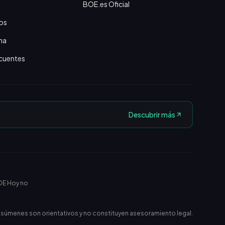
BOE.es Oficial
os
na
cuentes
Descubrir más
OE Hoy no
esúmenes son orientativos y no constituyen asesoramiento legal.