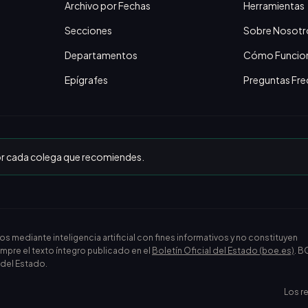
Archivo por Fechas
Herramientas
Secciones
Sobre Nosotr
Departamentos
Cómo Funcio
Epígrafes
Preguntas Fre
or cada colega que recomiendes.
ediante inteligencia artificial con fines informativos y no constituyen
empre el texto íntegro publicado en el
Boletín Oficial del Estado (boe.es)
. B
l del Estado.
Los r