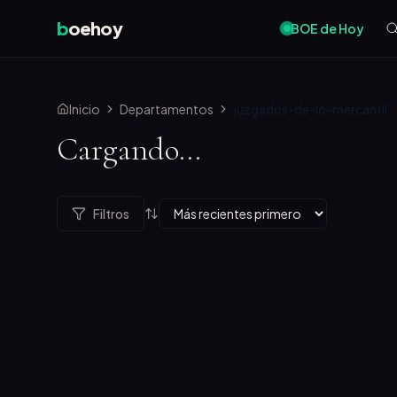
b
oehoy
BOE de Hoy
Inicio
Departamentos
juzgados-de-lo-mercantil
Cargando...
Filtros