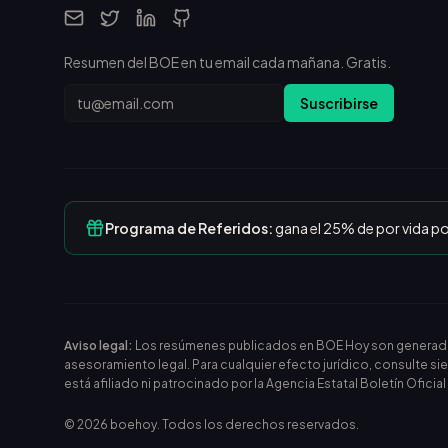
Resumen del BOE en tu email cada mañana. Gratis.
Email
Suscribirse
Programa de Referidos:
gana el 25% de por vida p
Aviso legal:
Los resúmenes publicados en BOE Hoy son generados m
asesoramiento legal. Para cualquier efecto jurídico, consulte si
está afiliado ni patrocinado por la Agencia Estatal Boletín Oficia
©
2026
boehoy. Todos los derechos reservados.