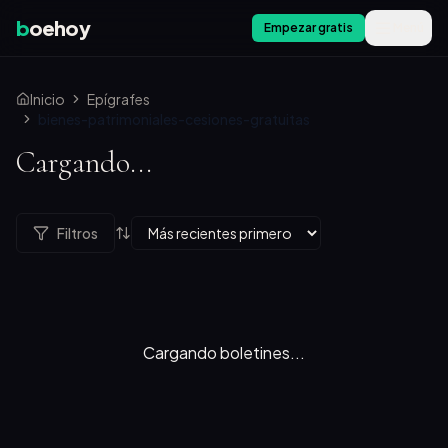
b
oehoy
Empezar gratis
Menú
Inicio
Epígrafes
bienes-patrimoniales-cesiones-gratuitas
Cargando...
Filtros
Cargando boletines...