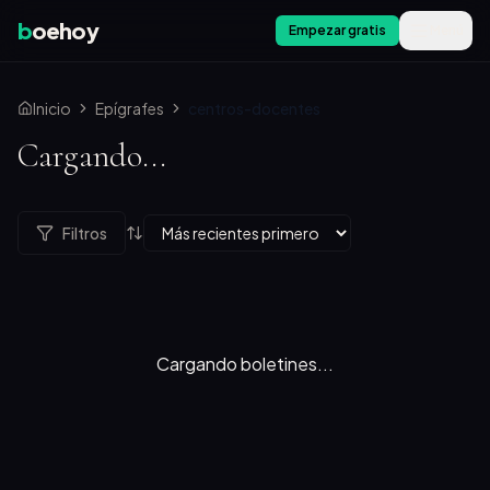
b
oehoy
Empezar gratis
Menú
Inicio
Epígrafes
centros-docentes
Cargando...
Filtros
Cargando boletines...