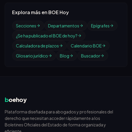
Explora más en BOE Hoy
Secciones
Departamentos
Epígrafes
¿Se ha publicado el BOE de hoy?
Calculadora de plazos
Calendario BOE
Glosario jurídico
Blog
Buscador
b
oehoy
Plataforma diseñada para abogados y profesionales del
derecho que necesitan acceder rápidamente a los
Boletines Oficiales del Estado de forma organizada y
eficiente.