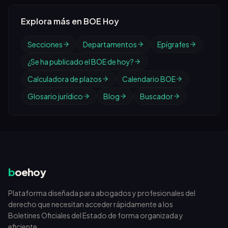
Explora más en BOE Hoy
Secciones
Departamentos
Epígrafes
¿Se ha publicado el BOE de hoy?
Calculadora de plazos
Calendario BOE
Glosario jurídico
Blog
Buscador
b
oehoy
Plataforma diseñada para abogados y profesionales del
derecho que necesitan acceder rápidamente a los
Boletines Oficiales del Estado de forma organizada y
eficiente.