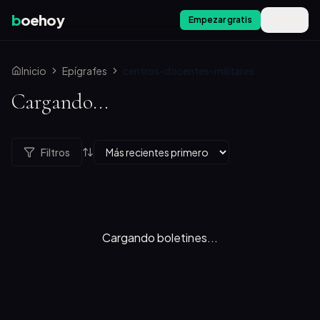
b
oehoy
Empezar gratis
Menú
Inicio
Epígrafes
centros-docentes-militares
Cargando...
Filtros
Cargando boletines...