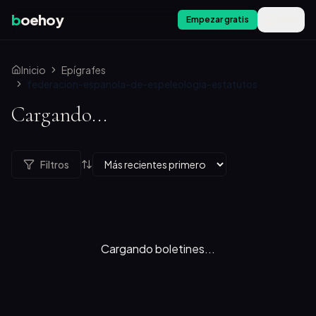
b
oehoy
Empezar gratis
Menú
Inicio
Epígrafes
federacion-espanola-de-espeleologia-estatutos
Cargando...
Filtros
Cargando boletines...