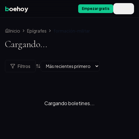
b
oehoy
Empezar gratis
Menú
Inicio
Epígrafes
formación-militar
Cargando...
Filtros
Cargando boletines...