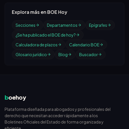
Explora más en BOE Hoy
Secciones
Departamentos
Epígrafes
¿Se ha publicado el BOE de hoy?
Calculadora de plazos
Calendario BOE
Glosario jurídico
Blog
Buscador
b
oehoy
Plataforma diseñada para abogados y profesionales del
derecho que necesitan acceder rápidamente a los
Boletines Oficiales del Estado de forma organizada y
eficiente.