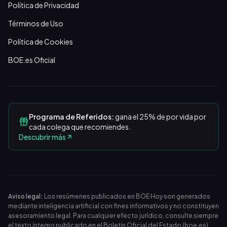
Política de Privacidad
Términos de Uso
Política de Cookies
BOE.es Oficial
Programa de Referidos:
gana el 25% de por vida por
cada colega que recomiendes.
Descubrir más
Aviso legal:
Los resúmenes publicados en BOE Hoy son generados
mediante inteligencia artificial con fines informativos y no constituyen
asesoramiento legal. Para cualquier efecto jurídico, consulte siempre
el texto íntegro publicado en el
Boletín Oficial del Estado (boe.es)
.