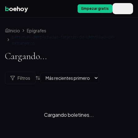
b
oehoy
Empezar gratis
Menú
Inicio
Epígrafes
personas-desplazadas-tarjetas-de-identidad-de-
extranjeros
Cargando...
Filtros
Cargando boletines...