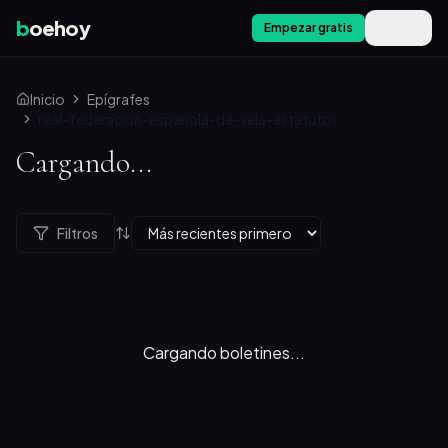
b
oehoy
Empezar gratis
Menú
Inicio
Epígrafes
real-federacion-espanola-de-vela-estatutos
Cargando...
Filtros
Cargando boletines...