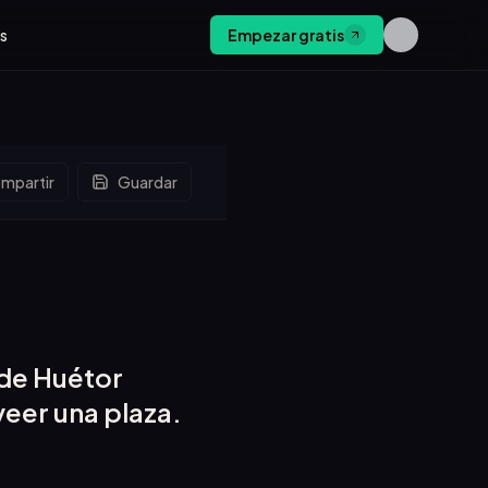
os
Empezar gratis
mpartir
Guardar
 de Huétor
veer una plaza.