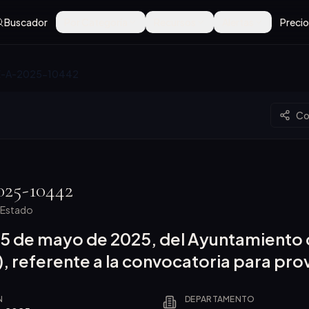
Buscador
Por Categoría
Recursos
Alertas
Preci
-A-2025-10442
Co
25-10442
l Estado
15 de mayo de 2025, del Ayuntamiento
, referente a la convocatoria para pro
N
DEPARTAMENTO