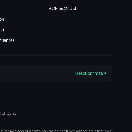
BOE.es Oficial
os
na
cuentes
Descubrir más
OE Hoy no
esúmenes son orientativos y no constituyen asesoramiento legal.