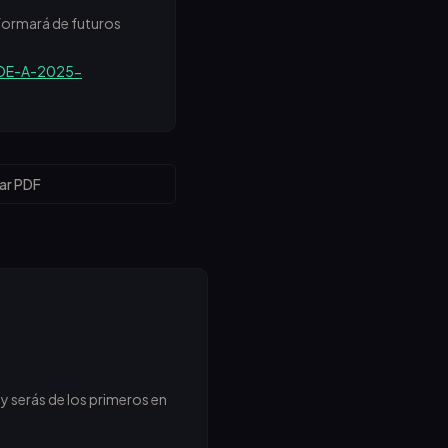
nformará de futuros
BOE-A-2025-
ar PDF
y serás de los primeros en