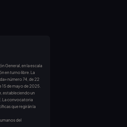
n General, en la escala
 en turno libre. La
nada» número 74, de 22
 de 15 de mayo de 2025.
e, estableciendo un
OE. La convocatoria
ficas que regirán la
 humanos del