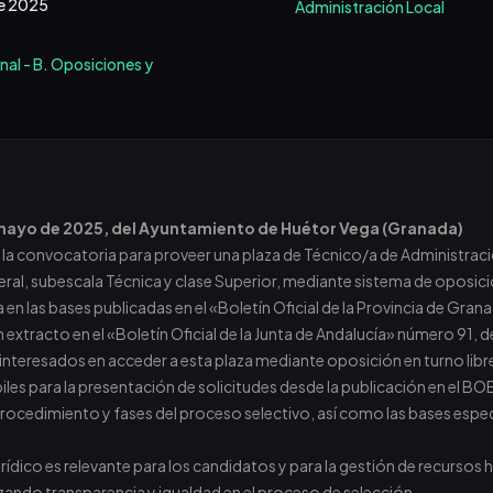
de 2025
Administración Local
onal - B. Oposiciones y
 mayo de 2025, del Ayuntamiento de Huétor Vega (Granada)
 la convocatoria para proveer una plaza de Técnico/a de Administració
al, subescala Técnica y clase Superior, mediante sistema de oposición
 en las bases publicadas en el «Boletín Oficial de la Provincia de Gra
un extracto en el «Boletín Oficial de la Junta de Andalucía» número 91,
 interesados en acceder a esta plaza mediante oposición en turno libr
biles para la presentación de solicitudes desde la publicación en el B
 procedimiento y fases del proceso selectivo, así como las bases especí
urídico es relevante para los candidatos y para la gestión de recursos
ando transparencia y igualdad en el proceso de selección.