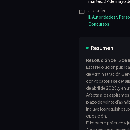
martes, 27 de mayo 
SECCIÓN
II. Autoridades y Pers
Concursos
Resumen
Resolución de 15 de
Esta resolución publica
de Administración Gener
convocatoria se detalla
de abril de 2025, y en 
Afecta a los aspirantes
plazo de veinte días há
incluye los requisitos,
oposición.
El impacto práctico y j
Ayuntamiento, garantiz