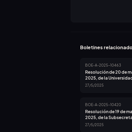
Boletines relacionad
BOE-A-2025-10463
Resolución de 20 de 
2025, de la Universida
Valladolid, por la que 
27/5/2025
convoca concurso de 
plaza de cuerpos doc
universitarios.
BOE-A-2025-10420
Resolución de 19 de m
2025, de la Subsecreta
la que se convoca la p
27/5/2025
de puesto de trabajo p