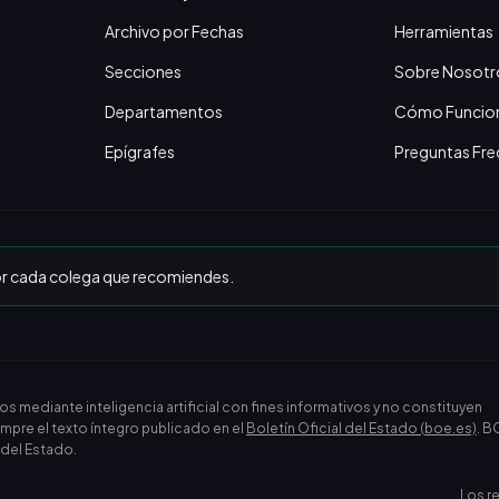
Archivo por Fechas
Herramientas
Secciones
Sobre Nosotr
Departamentos
Cómo Funcio
Epígrafes
Preguntas Fre
or cada colega que recomiendes.
ediante inteligencia artificial con fines informativos y no constituyen
empre el texto íntegro publicado en el
Boletín Oficial del Estado (boe.es)
. B
l del Estado.
Los r