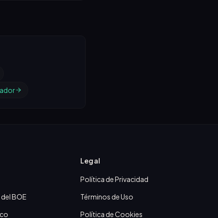
de trabajo en el
mo Autónomo Agencia
 de Evaluación de la
y Acreditación.
ador
Legal
Política de Privacidad
 del BOE
Términos de Uso
ico
Política de Cookies