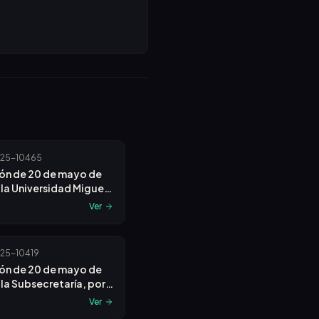
25-10465
ón de 20 de mayo de
 la Universidad Miguel
z de Elche, referente
Ver
vocatoria para proveer
 la Escala Auxiliar
rativa.
25-10419
ón de 20 de mayo de
 la Subsecretaría, por
e convoca concurso
Ver
o para la provisión de