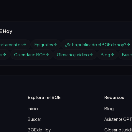
nación.
puesto de trabajo por el
puestos 
sistema de libre designación.
Organis
Nacional
Calidad 
E Hoy
artamentos
Epígrafes
¿Se ha publicado el BOE de hoy?
os
Calendario BOE
Glosario jurídico
Blog
Busc
Explorar el BOE
Recursos
Inicio
Blog
Buscar
Asistente GPT
BOE de Hoy
Glosario Juríd