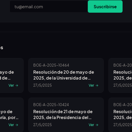
Email
Suscribirse
os
BOE-A-2025-10464
BOE-A-20
mayo de
Resolución de 20 de mayo de
Resoluci
d de
2025, de la Universidad de
2025, de
se
Valladolid, por la que se
Hernánde
Ver
27/5/2025
Ver
27/5/2025
acceso a
convoca concurso de acceso a
a la con
entes
plazas de cuerpos docentes
plazas de
universitarios.
Administ
BOE-A-2025-10424
BOE-A-20
ayo de
Resolución de 21 de mayo de
Resoluci
ría, por
2025, de la Presidencia del
2025, de
rovisión
Consejo de Estado, por la que
la que s
Ver
27/5/2025
Ver
27/5/2025
or el
se convoca la provisión de
específic