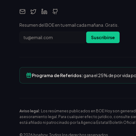
Resumen del BOE en tu email cada mañana. Gratis.
Email
Suscribirse
Programa de Referidos:
gana el 25% de por vida p
Aviso legal:
Los resúmenes publicados en BOE Hoy son generados m
asesoramiento legal. Para cualquier efecto jurídico, consulte si
está afiliado ni patrocinado por la Agencia Estatal Boletín Oficia
©
2026
boehoy. Todos los derechos reservados.