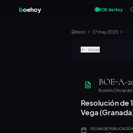
b
oehoy
BOE de Hoy
Inicio
27 may 2025
BOE
Volver
BOE-A-20
Boletín Oficial de
Resolución de 
Vega (Granada)
FECHA DE PUBLICACIÓ