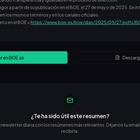
vigor a partir de su publicación en el BOE, el 27 de mayo de 2025. Se i
n los mismos términos y en los canales oficiales.
eto en el BOE »
https://www.boe.es/boe/dias/2025/05/27/pdfs/
er en BOE.es
Descarg
¿Te ha sido útil este resumen?
wsletter diaria con los resúmenes más relevantes. Déjanos tu email 
recibirla.