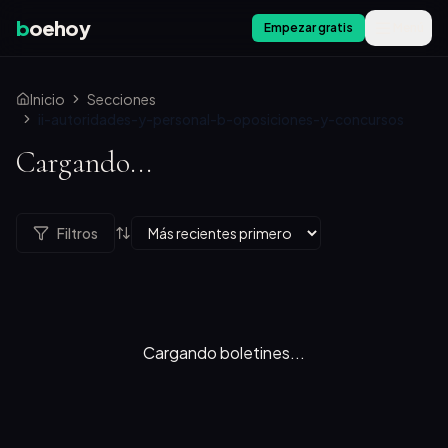
b
oehoy
Empezar gratis
Menú
Inicio
Secciones
ii-autoridades-y-personal-b-oposiciones-y-concursos
Cargando...
Filtros
Cargando boletines...