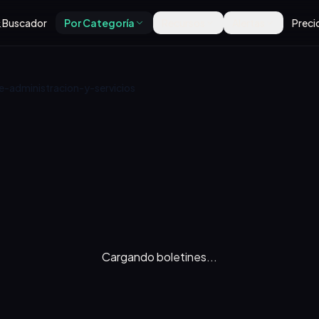
Buscador
Por Categoría
Recursos
Alertas
Preci
-administracion-y-servicios
Cargando boletines...