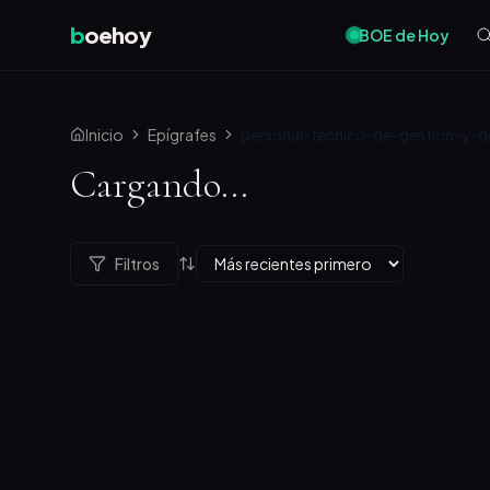
b
oehoy
BOE de Hoy
Inicio
Epígrafes
personal-tecnico-de-gestion-y-de
Cargando...
Filtros