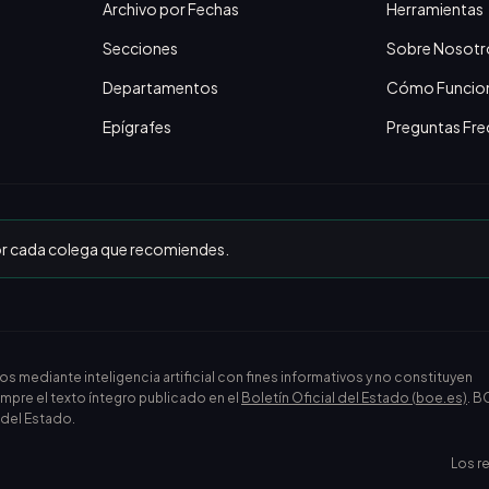
Archivo por Fechas
Herramientas
Secciones
Sobre Nosotr
Departamentos
Cómo Funcio
Epígrafes
Preguntas Fre
or cada colega que recomiendes.
ediante inteligencia artificial con fines informativos y no constituyen
empre el texto íntegro publicado en el
Boletín Oficial del Estado (boe.es)
. B
l del Estado.
Los r