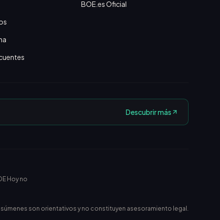
BOE.es Oficial
os
na
cuentes
Descubrir más
OE Hoy no
esúmenes son orientativos y no constituyen asesoramiento legal.