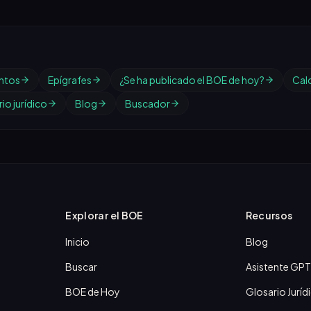
ntos
Epígrafes
¿Se ha publicado el BOE de hoy?
Cal
io jurídico
Blog
Buscador
Explorar el BOE
Recursos
Inicio
Blog
Buscar
Asistente GPT
BOE de Hoy
Glosario Juríd