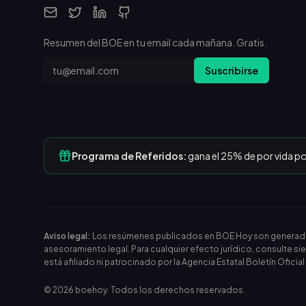
Resumen del BOE en tu email cada mañana. Gratis.
Email
Suscribirse
Programa de Referidos:
gana el 25% de por vida p
Aviso legal:
Los resúmenes publicados en BOE Hoy son generados m
asesoramiento legal. Para cualquier efecto jurídico, consulte si
está afiliado ni patrocinado por la Agencia Estatal Boletín Oficia
©
2026
boehoy. Todos los derechos reservados.