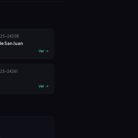
25-24258
de San Juan
5
Ver
25-24261
5
Ver