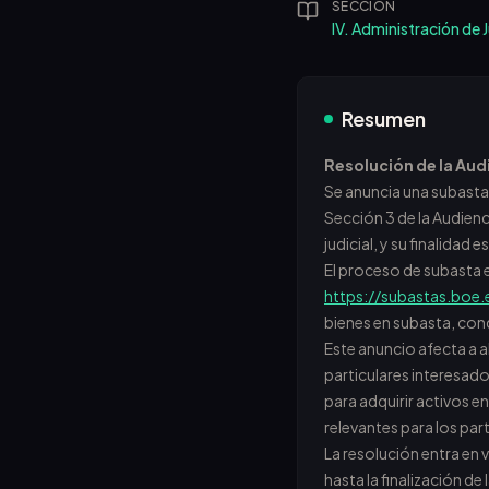
SECCIÓN
IV. Administración de J
Resumen
Resolución de la Audi
Se anuncia una subasta
Sección 3 de la Audien
judicial, y su finalidad 
El proceso de subasta e
https://subastas.boe
bienes en subasta, cond
Este anuncio afecta a 
particulares interesado
para adquirir activos e
relevantes para los par
La resolución entra en v
hasta la finalización d