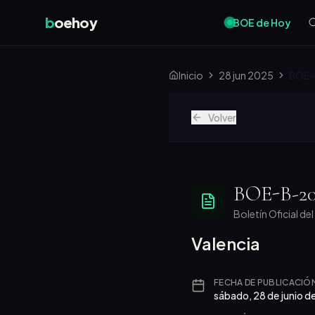
b
oehoy
BOE de Hoy
Inicio
28 jun 2025
BOE-
Volver
BOE-B-20
Boletín Oficial de
Valencia
FECHA DE PUBLICACIÓ
sábado, 28 de junio d