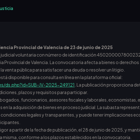
usticia
encia Provincial de Valencia de 23 de junio de 2025
 judicial voluntaria con número de identificación 450200007800232
cia Provincial de Valencia. La convocatoria afecta a bienes o derech
es la venta pública para satisfacer una deuda o resolver un litigio.
stá disponible para consulta en línea en la plataforma oficial:
.es/ds.php?id=SUB-JV-2025-249121
. La publicación proporciona det
iciones, plazos y requisitos para participar.
abogados, funcionarios, asesores fiscales y laborales, economistas, 
s en la adquisición de bienes en proceso judicial. La subasta represe
n condiciones legales y transparentes, y puede tener implicaciones ec
ticipantes.
igor a partir de la fecha de publicación, el 28 de junio de 2025, y man
e la misma, conforme a los plazos establecidos en la convocatoria.