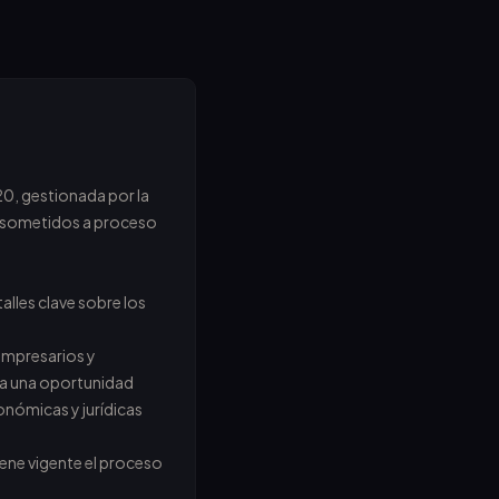
0, gestionada por la
os sometidos a proceso
alles clave sobre los
empresarios y
nta una oportunidad
onómicas y jurídicas
tiene vigente el proceso