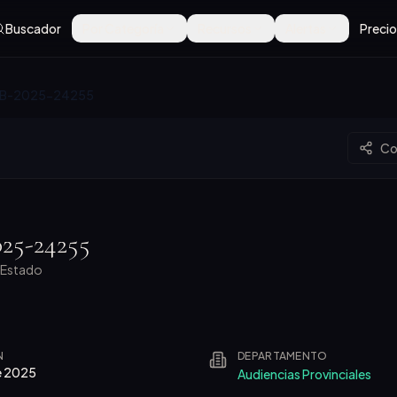
Buscador
Por Categoría
Recursos
Alertas
Preci
B-2025-24255
Co
25-24255
l Estado
N
DEPARTAMENTO
e 2025
Audiencias Provinciales