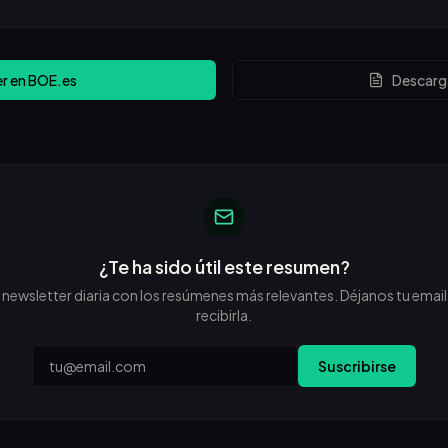
er en BOE.es
Descarg
¿Te ha sido útil este resumen?
wsletter diaria con los resúmenes más relevantes. Déjanos tu email 
recibirla.
Email
Suscribirse