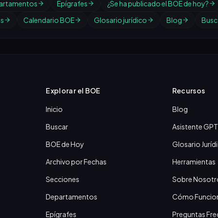
artamentos
Epígrafes
¿Se ha publicado el BOE de hoy?
os
Calendario BOE
Glosario jurídico
Blog
Busc
Explorar el BOE
Recursos
Inicio
Blog
Buscar
Asistente GPT
BOE de Hoy
Glosario Juríd
Archivo por Fechas
Herramientas
Secciones
Sobre Nosotr
Departamentos
Cómo Funcio
Epígrafes
Preguntas Fre