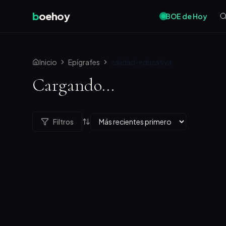
b
oehoy
BOE de Hoy
Inicio
Epígrafes
calidad-educativa
Cargando...
Filtros