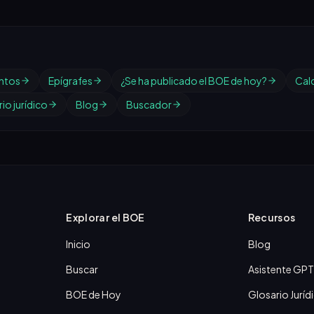
ntos
Epígrafes
¿Se ha publicado el BOE de hoy?
Cal
io jurídico
Blog
Buscador
Explorar el BOE
Recursos
Inicio
Blog
Buscar
Asistente GPT
BOE de Hoy
Glosario Juríd