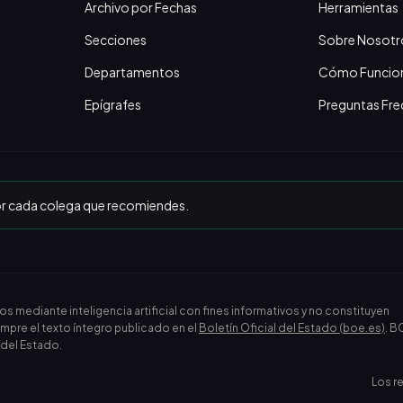
Archivo por Fechas
Herramientas
Secciones
Sobre Nosotr
Departamentos
Cómo Funcio
Epígrafes
Preguntas Fre
or cada colega que recomiendes.
ediante inteligencia artificial con fines informativos y no constituyen
empre el texto íntegro publicado en el
Boletín Oficial del Estado (boe.es)
. B
l del Estado.
Los r