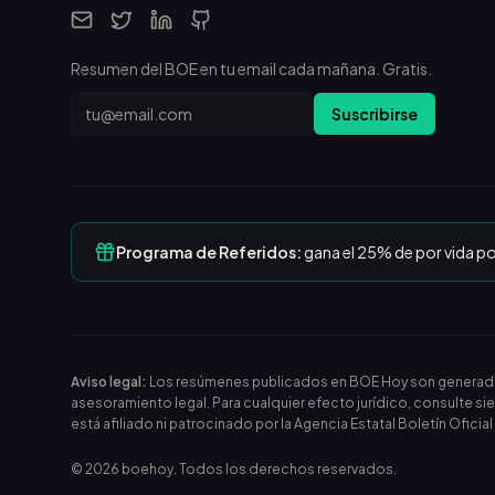
Resumen del BOE en tu email cada mañana. Gratis.
Email
Suscribirse
Programa de Referidos:
gana el 25% de por vida p
Aviso legal:
Los resúmenes publicados en BOE Hoy son generados m
asesoramiento legal. Para cualquier efecto jurídico, consulte si
está afiliado ni patrocinado por la Agencia Estatal Boletín Oficia
©
2026
boehoy. Todos los derechos reservados.