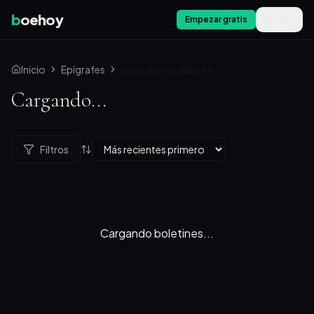
b
oehoy
Empezar gratis
Menú
Inicio
Epígrafes
centrales-nucleares
Cargando...
Filtros
Cargando boletines...