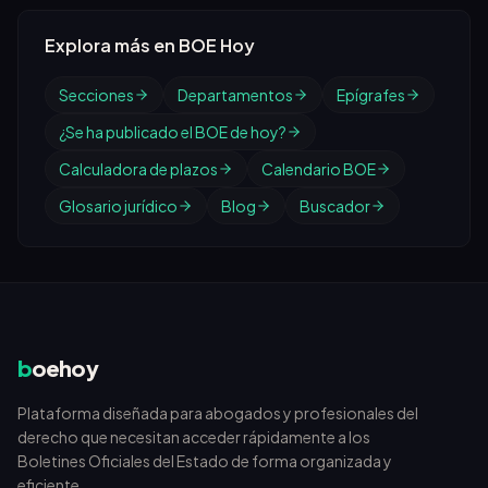
Explora más en BOE Hoy
Secciones
Departamentos
Epígrafes
¿Se ha publicado el BOE de hoy?
Calculadora de plazos
Calendario BOE
Glosario jurídico
Blog
Buscador
b
oehoy
Plataforma diseñada para abogados y profesionales del
derecho que necesitan acceder rápidamente a los
Boletines Oficiales del Estado de forma organizada y
eficiente.