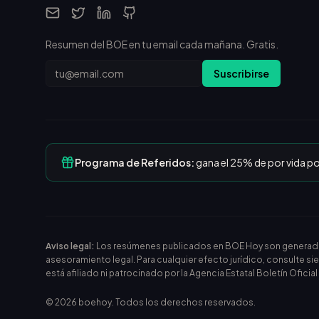
Resumen del BOE en tu email cada mañana. Gratis.
Email
Suscribirse
Programa de Referidos:
gana el 25% de por vida p
Aviso legal:
Los resúmenes publicados en BOE Hoy son generados m
asesoramiento legal. Para cualquier efecto jurídico, consulte si
está afiliado ni patrocinado por la Agencia Estatal Boletín Oficia
©
2026
boehoy. Todos los derechos reservados.