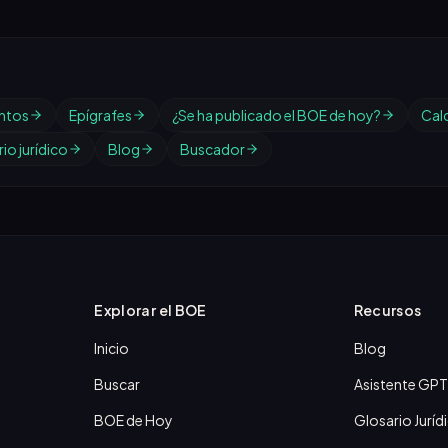
ntos
Epígrafes
¿Se ha publicado el BOE de hoy?
Cal
io jurídico
Blog
Buscador
Explorar el BOE
Recursos
Inicio
Blog
Buscar
Asistente GPT
BOE de Hoy
Glosario Juríd