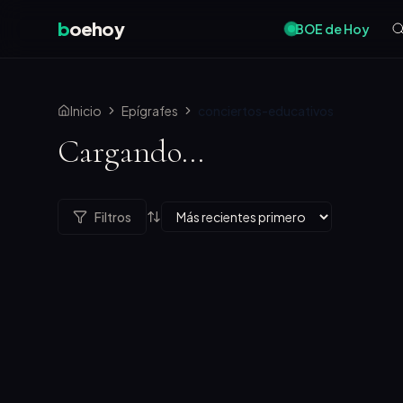
b
oehoy
BOE de Hoy
Inicio
Epígrafes
conciertos-educativos
Cargando...
Filtros