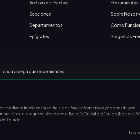
Archivo por Fechas
Herramientas
Secciones
Sobre Nosotr
Departamentos
Cómo Funcio
Epígrafes
Preguntas Fre
or cada colega que recomiendes.
ediante inteligencia artificial con fines informativos y no constituyen
empre el texto íntegro publicado en el
Boletín Oficial del Estado (boe.es)
. B
l del Estado.
Los r