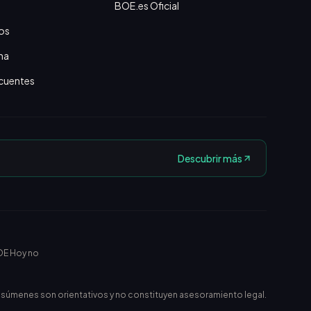
BOE.es Oficial
os
na
cuentes
Descubrir más
OE Hoy no
esúmenes son orientativos y no constituyen asesoramiento legal.