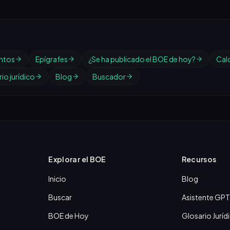
ntos
Epígrafes
¿Se ha publicado el BOE de hoy?
Cal
io jurídico
Blog
Buscador
Explorar el BOE
Recursos
Inicio
Blog
Buscar
Asistente GPT
BOE de Hoy
Glosario Juríd