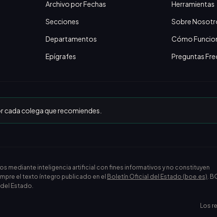
Archivo por Fechas
Herramientas
Secciones
Sobre Nosotr
Departamentos
Cómo Funcio
Epígrafes
Preguntas Fre
or cada colega que recomiendes.
ediante inteligencia artificial con fines informativos y no constituyen
empre el texto íntegro publicado en el
Boletín Oficial del Estado (boe.es)
. B
l del Estado.
Los r