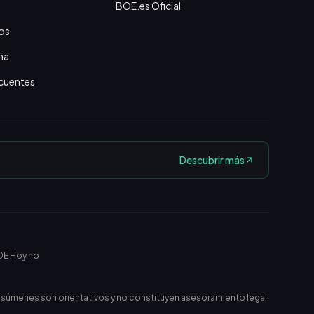
BOE.es Oficial
os
na
cuentes
Descubrir más
OE Hoy no
esúmenes son orientativos y no constituyen asesoramiento legal.