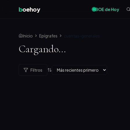
b
oehoy
BOE de Hoy
Inicio
Epígrafes
cuentas-generales
Cargando...
Filtros