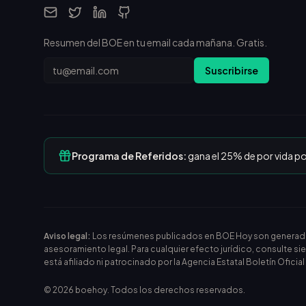
Resumen del BOE en tu email cada mañana. Gratis.
Email
Suscribirse
Programa de Referidos:
gana el 25% de por vida p
Aviso legal:
Los resúmenes publicados en BOE Hoy son generados m
asesoramiento legal. Para cualquier efecto jurídico, consulte si
está afiliado ni patrocinado por la Agencia Estatal Boletín Oficia
©
2026
boehoy. Todos los derechos reservados.