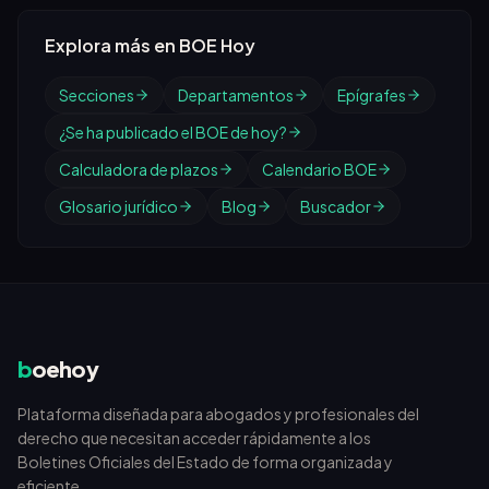
Explora más en BOE Hoy
Secciones
Departamentos
Epígrafes
¿Se ha publicado el BOE de hoy?
Calculadora de plazos
Calendario BOE
Glosario jurídico
Blog
Buscador
b
oehoy
Plataforma diseñada para abogados y profesionales del
derecho que necesitan acceder rápidamente a los
Boletines Oficiales del Estado de forma organizada y
eficiente.