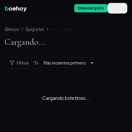
b
oehoy
Empezar gratis
Menú
Inicio
Epígrafes
discapacidad
Cargando...
Filtros
Cargando boletines...