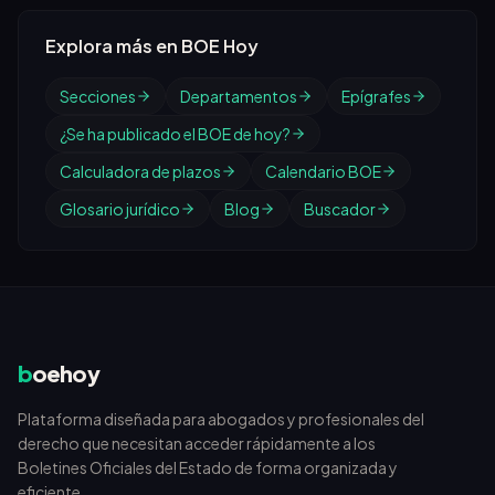
Explora más en BOE Hoy
Secciones
Departamentos
Epígrafes
¿Se ha publicado el BOE de hoy?
Calculadora de plazos
Calendario BOE
Glosario jurídico
Blog
Buscador
b
oehoy
Plataforma diseñada para abogados y profesionales del
derecho que necesitan acceder rápidamente a los
Boletines Oficiales del Estado de forma organizada y
eficiente.