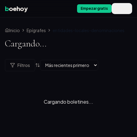
b
oehoy
Empezar gratis
Menú
Inicio
Epígrafes
entidades-locales-denominaciones
Cargando...
Filtros
Cargando boletines...