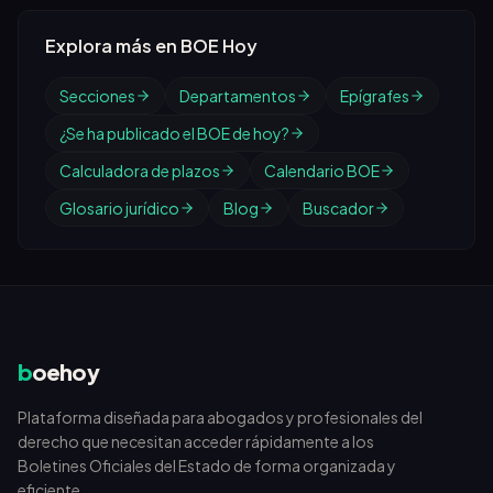
Explora más en BOE Hoy
Secciones
Departamentos
Epígrafes
¿Se ha publicado el BOE de hoy?
Calculadora de plazos
Calendario BOE
Glosario jurídico
Blog
Buscador
b
oehoy
Plataforma diseñada para abogados y profesionales del
derecho que necesitan acceder rápidamente a los
Boletines Oficiales del Estado de forma organizada y
eficiente.