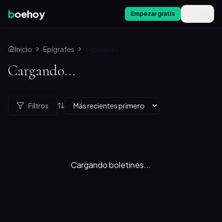
b
oehoy
Empezar gratis
Menú
Inicio
Epígrafes
explosivos
Cargando...
Filtros
Cargando boletines...