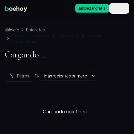
b
oehoy
Empezar gratis
Menú
Inicio
Epígrafes
fuerzas-y-cuerpos-de-seguridad-del-estado-
retribuciones
Cargando...
Filtros
Cargando boletines...