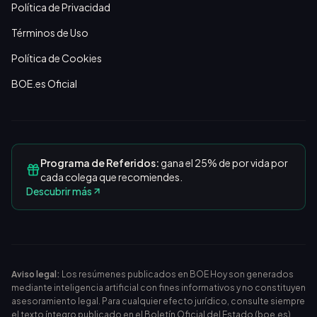
Política de Privacidad
Términos de Uso
Política de Cookies
BOE.es Oficial
Programa de Referidos:
gana el 25% de por vida por
cada colega que recomiendes.
Descubrir más
Aviso legal:
Los resúmenes publicados en BOE Hoy son generados
mediante inteligencia artificial con fines informativos y no constituyen
asesoramiento legal. Para cualquier efecto jurídico, consulte siempre
el texto íntegro publicado en el
Boletín Oficial del Estado (boe.es)
.