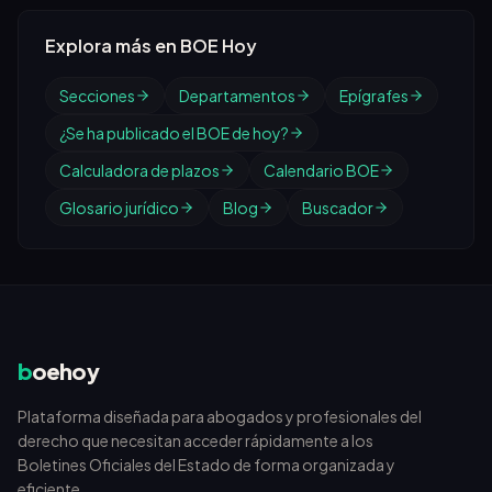
Explora más en BOE Hoy
Secciones
Departamentos
Epígrafes
¿Se ha publicado el BOE de hoy?
Calculadora de plazos
Calendario BOE
Glosario jurídico
Blog
Buscador
b
oehoy
Plataforma diseñada para abogados y profesionales del
derecho que necesitan acceder rápidamente a los
Boletines Oficiales del Estado de forma organizada y
eficiente.