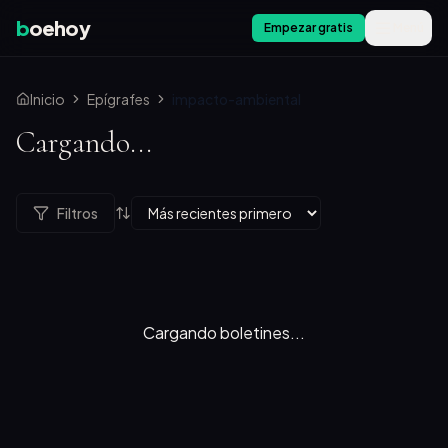
b
oehoy
Empezar gratis
Menú
Inicio
Epígrafes
impacto-ambiental
Cargando...
Filtros
Cargando boletines...